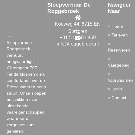
Sloepverhuur De
Navigeer
Roggebroek
Naar
Koeweg 44, 8715 EN
> Home
Stavoren
> Tarieven
+31 514 681 469
Sloepverhuur
info@roggebroek.nl
>
Roggebroek
Reserveren
verhuurt
>
hoogwaardige
Vaargebied
Waterspoor 707
>
Tendersloepen die u
Voorwaarden
comfortabel over de
Friese wateren heen
> Login
stuurt. Onze sloepen
> Contact
beschikken over
uitstekende
vaareigenschappen
waardoor u
zorgeloos kunt
genieten.