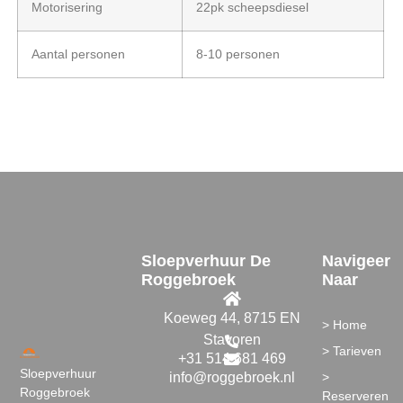
Motorisering
22pk scheepsdiesel
Aantal personen
8-10 personen
Sloepverhuur De
Navigeer
Roggebroek
Naar
Koeweg 44, 8715 EN
> Home
Stavoren
> Tarieven
+31 514 681 469
Sloepverhuur
info@roggebroek.nl
>
Roggebroek
Reserveren